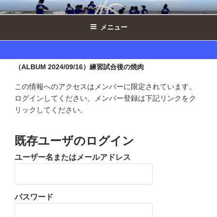
コ
西の原ドルフィンズ女子 ｜ 千葉県印
ン
西市ミニバスケットボール
メニュー
テ
ン
ツ
へ
（ALBUM 2024/09/16）練習試合後の焼肉
ス
この情報へのアクセスはメンバーに限定されています。
キ
ログインしてください。メンバー登録は下記リンクをク
ッ
リックしてください。
プ
既存ユーザのログイン
ユーザー名またはメールアドレス
パスワード