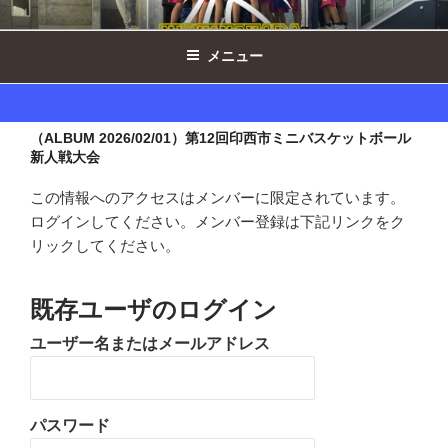
コ
西の原ドルフィンズ女子 ｜ 千葉県印
ン
西市ミニバスケットボール
メニュー
テ
ン
ツ
へ
（ALBUM 2026/02/01）第12回印西市ミニバスケットボール
ス
新人戦大会
キ
この情報へのアクセスはメンバーに限定されています。
ッ
ログインしてください。メンバー登録は下記リンクをク
プ
リックしてください。
既存ユーザのログイン
ユーザー名またはメールアドレス
パスワード