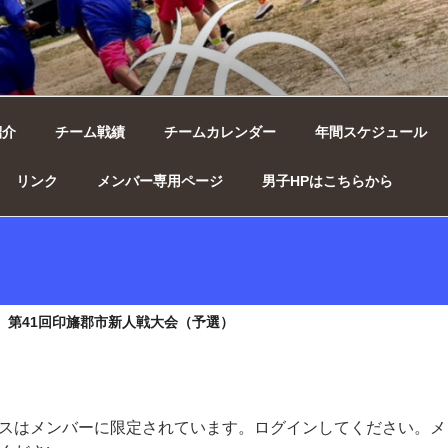
ィンズ女子 ｜ 千葉県印西
紹介
チーム戦績
チームカレンダー
年間スケジュール
リンク
メンバー専用ページ
男子HPはこちらから
2/11）第41回印旛郡市新人戦大会（予選）
スはメンバーに限定されています。ログインしてください。メ