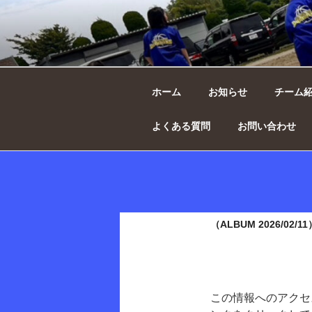
コ
ン
テ
西の原ドルフ
ン
ボール
ツ
へ
ホーム
お知らせ
チーム
ス
キ
よくある質問
お問い合わせ
ッ
プ
（ALBUM 2026/0
この情報へのアクセ