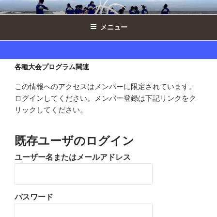
コ
西の原ドルフィンズ女子 ｜ 千葉県印
ン
西市ミニバスケットボール
メニュー
テ
ン
ツ
へ
各種大会プログラム関連
ス
この情報へのアクセスはメンバーに限定されています。
キ
ログインしてください。メンバー登録は下記リンクをク
ッ
リックしてください。
プ
既存ユーザのログイン
ユーザー名またはメールアドレス
パスワード