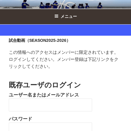
コ
西の原ドルフィンズ女子 ｜ 千葉県印
ン
西市ミニバスケットボール
メニュー
テ
ン
ツ
へ
試合動画（SEASON2025-2026）
ス
この情報へのアクセスはメンバーに限定されています。
キ
ログインしてください。メンバー登録は下記リンクをク
ッ
リックしてください。
プ
既存ユーザのログイン
ユーザー名またはメールアドレス
パスワード