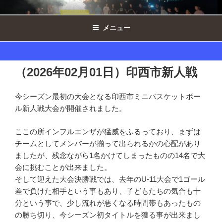
コ
西の原ドルフィンズ女子 ｜ 千葉県印
ン
西市ミニバスケットボール
メニュー
テ
ン
ツ
へ
（2026年02月01日）印西市新人戦
ス
キ
今シーズン最初の大会となる印西市ミニバスケットボー
ッ
ル新人戦大会が開催されました。
プ
ここの所インフルエンザが猛威をふるっており、まずは
チームとしてメンバーが揃って出られるかの心配があり
ましたが、残念ながら1名かけてしまったものの14名で大
会に挑むことが出来ました。
そして迎えた大会決勝戦では、去年のU-11大会で1ゴール
差で負けた相手という事もあり、子どもたちの気合も十
分という事で、少し流れが悪くなる時間帯もあったもの
の勝ち切り、今シーズン初タイトルを獲る事が出来まし