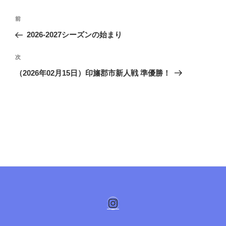
投
前
前
稿
の
2026-2027シーズンの始まり
ナ
投
ビ
稿
次
次
ゲ
の
（2026年02月15日）印旛郡市新人戦 準優勝！
投
ー
稿
シ
ョ
ン
Instagram