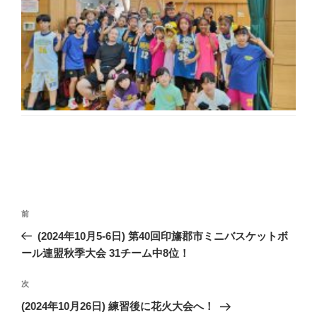
投
前
前
稿
の
(2024年10月5-6日) 第40回印旛郡市ミニバスケットボ
ナ
投
ール連盟秋季大会 31チーム中8位！
ビ
稿
ゲ
次
次
の
ー
(2024年10月26日) 練習後に花火大会へ！