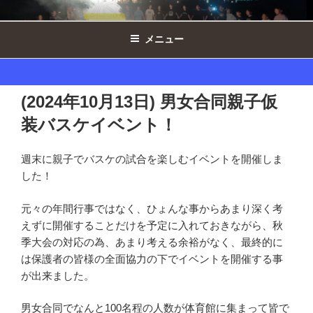
コ
西の原ドルフィンズ女子 ｜ 千葉県印
ン
西市ミニバスケットボール
メニュー
テ
ン
ツ
へ
(2024年10月13日) 男女合同親子仮
ス
装バスケイベント！
キ
ッ
プ
週末に親子でバスケの試合を楽しむイベントを開催しま
した！
元々の年間行事ではなく、ひょんな事からあまり深く考
えずに開催することだけを予定に入れておきながら、秋
季大会の対応の為、あまり考える余裕がなく、最終的に
は保護者の皆様の全面協力の下でイベントを開催する事
が出来ました。
男女合同でなんと100名程の人数が体育館に集まって皆で