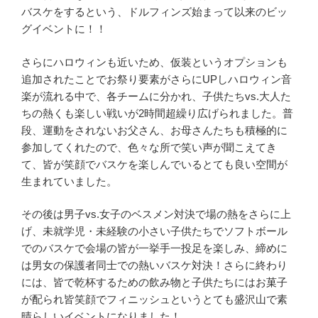
バスケをするという、ドルフィンズ始まって以来のビッ
グイベントに！！
さらにハロウィンも近いため、仮装というオプションも
追加されたことでお祭り要素がさらにUPしハロウィン音
楽が流れる中で、各チームに分かれ、子供たちvs.大人た
ちの熱くも楽しい戦いが2時間超繰り広げられました。普
段、運動をされないお父さん、お母さんたちも積極的に
参加してくれたので、色々な所で笑い声が聞こえてき
て、皆が笑顔でバスケを楽しんでいるとても良い空間が
生まれていました。
その後は男子vs.女子のベスメン対決で場の熱をさらに上
げ、未就学児・未経験の小さい子供たちでソフトボール
でのバスケで会場の皆が一挙手一投足を楽しみ、締めに
は男女の保護者同士での熱いバスケ対決！さらに終わり
には、皆で乾杯するための飲み物と子供たちにはお菓子
が配られ皆笑顔でフィニッシュというとても盛沢山で素
晴らしいイベントになりました！