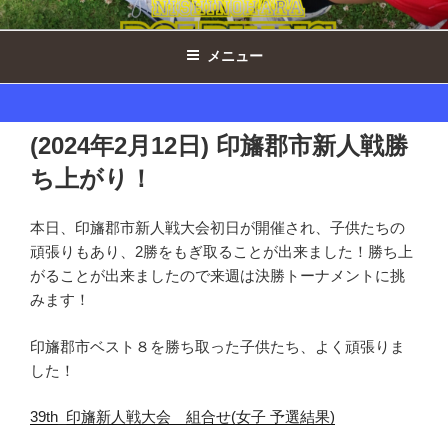
コ
西の原ドルフィンズ女子 ｜ 千葉県印
ン
西市ミニバスケットボール
メニュー
テ
ン
ツ
へ
(2024年2月12日) 印旛郡市新人戦勝
ス
ち上がり！
キ
ッ
プ
本日、印旛郡市新人戦大会初日が開催され、子供たちの
頑張りもあり、2勝をもぎ取ることが出来ました！勝ち上
がることが出来ましたので来週は決勝トーナメントに挑
みます！
印旛郡市ベスト８を勝ち取った子供たち、よく頑張りま
した！
39th_印旛新人戦大会 組合せ(女子 予選結果)