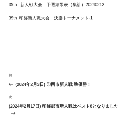
39th _新人戦大会 予選結果表（集計）20240212
39th_印旛新人戦大会 決勝トーナメント-1
投
前
前
稿
の
(2024年2月3日) 印西市新人戦 準優勝！
ナ
投
ビ
稿
次
次
ゲ
の
(2024年2月17日) 印旛郡市新人戦はベスト8となりました
投
ー
稿
シ
ョ