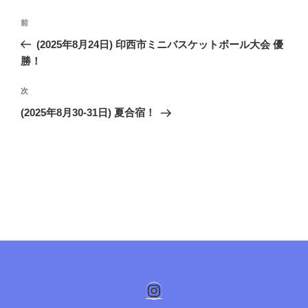
投
前
前
稿
の
(2025年8月24日) 印西市ミニバスケットボール大会 優
ナ
投
勝！
ビ
稿
ゲ
次
次
の
ー
(2025年8月30-31日) 夏合宿！
投
シ
稿
ョ
ン
Instagram