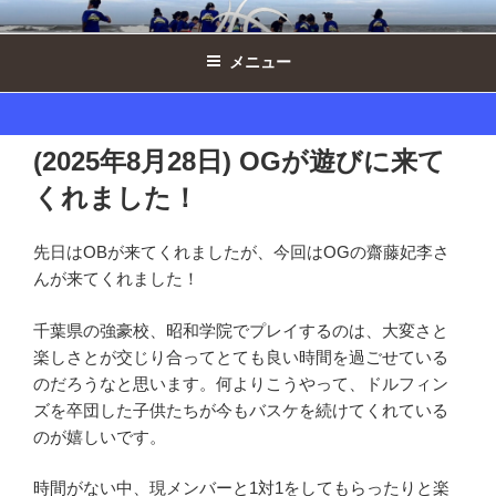
コ
西の原ドルフィンズ女子 ｜ 千葉県印
ン
西市ミニバスケットボール
メニュー
テ
ン
ツ
へ
(2025年8月28日) OGが遊びに来て
ス
くれました！
キ
ッ
プ
先日はOBが来てくれましたが、今回はOGの齋藤妃李さ
んが来てくれました！
千葉県の強豪校、昭和学院でプレイするのは、大変さと
楽しさとが交じり合ってとても良い時間を過ごせている
のだろうなと思います。何よりこうやって、ドルフィン
ズを卒団した子供たちが今もバスケを続けてくれている
のが嬉しいです。
時間がない中、現メンバーと1対1をしてもらったりと楽