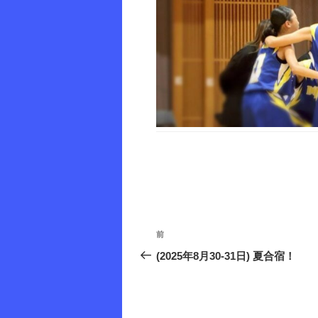
投
前
前
稿
の
(2025年8月30-31日) 夏合宿！
投
ナ
稿
ビ