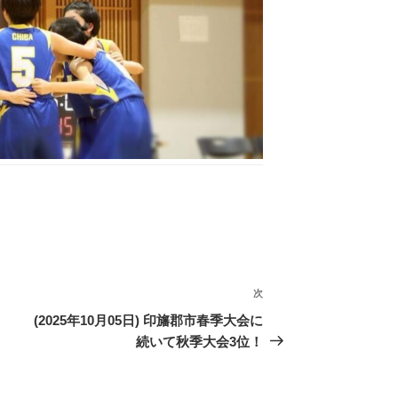
次
次
の
(2025年10月05日) 印旛郡市春季大会に
投
続いて秋季大会3位！
稿