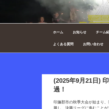
コ
ン
テ
西の原ドルフ
ン
ボール
ツ
へ
ホーム
お知らせ
チーム
ス
キ
よくある質問
お問い合わせ
ッ
プ
(2025年9月21日
過！
印旛郡市の秋季大会が始まり、
勝し、決勝リーグに進むことが