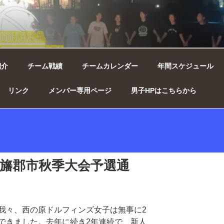
ィンズ女子 ｜ 千葉県印西
紹介
チーム戦績
チームカレンダー
年間スケジュール
リンク
メンバー専用ページ
男子HPはこちらから
) 印旛郡市秋季大会予選通
我々、西の原ドルフィンズ女子は無事に2
できました。去年に続き2年連続で、新人