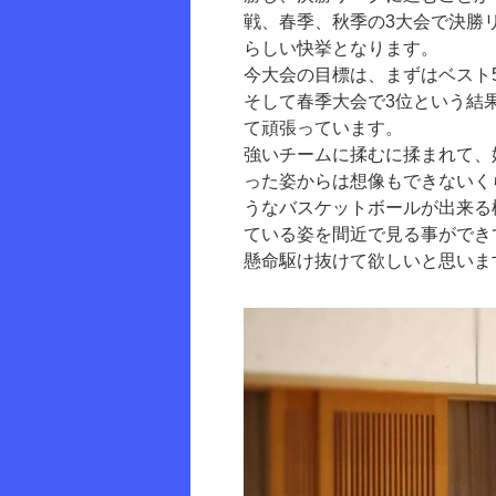
戦、春季、秋季の3大会で決勝
らしい快挙となります。
今大会の目標は、まずはベスト
そして春季大会で3位という結
て頑張っています。
強いチームに揉むに揉まれて、
った姿からは想像もできないく
うなバスケットボールが出来る
ている姿を間近で見る事ができ
懸命駆け抜けて欲しいと思いま