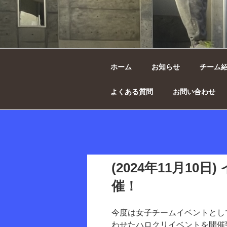
コ
ン
テ
西の原ドルフ
ン
ボール
ツ
へ
ホーム
お知らせ
チーム
ス
キ
よくある質問
お問い合わせ
ッ
プ
(2024年11月10
催！
今度は女子チームイベントとし
わせたハロクリイベントを開催