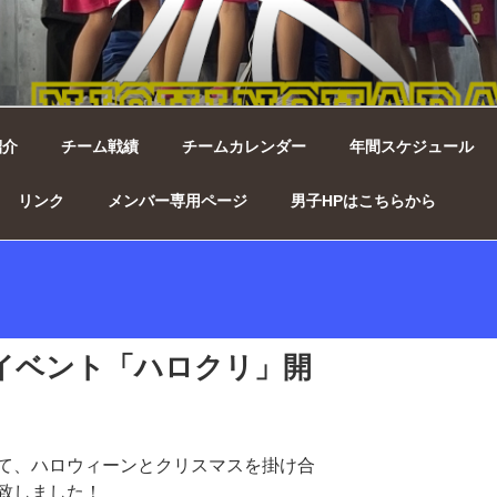
ィンズ女子 ｜ 千葉県印西
紹介
チーム戦績
チームカレンダー
年間スケジュール
リンク
メンバー専用ページ
男子HPはこちらから
日) イベント「ハロクリ」開
て、ハロウィーンとクリスマスを掛け合
致しました！