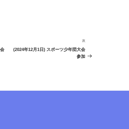
次
次
の
大会
(2024年12月1日) スポーツ少年団大会
投
参加
稿
ram