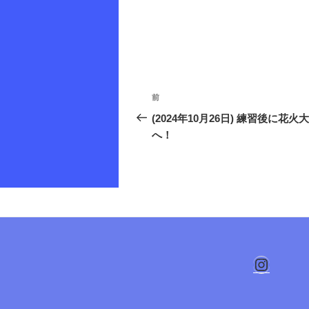
投
前
前
稿
の
(2024年10月26日) 練習後に花火
投
へ！
ナ
稿
ビ
ゲ
ー
シ
Instag
ョ
ン