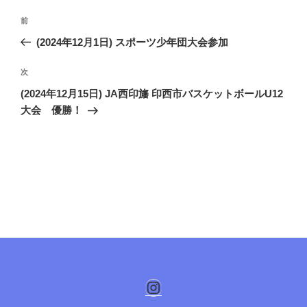
投
前
前
稿
の
(2024年12月1日) スポーツ少年団大会参加
ナ
投
ビ
稿
次
次
ゲ
の
(2024年12月15日) JA西印旛 印西市バスケットボールU12
投
ー
大会 優勝！
稿
シ
ョ
ン
Instagram