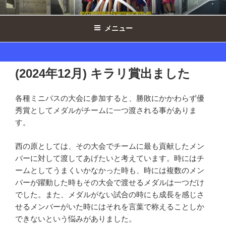
コ
西の原ドルフィンズ女子 ｜ 千葉県印
ン
西市ミニバスケットボール
メニュー
テ
ン
ツ
へ
(2024年12月) キラリ賞出ました
ス
キ
各種ミニバスの大会に参加すると、勝敗にかかわらず優
ッ
秀賞としてメダルがチームに一つ渡される事がありま
プ
す。
西の原としては、その大会でチームに最も貢献したメン
バーに対して渡してあげたいと考えています。時にはチ
ームとしてうまくいかなかった時も、時には複数のメン
バーが躍動した時もその大会で渡せるメダルは一つだけ
でした。また、メダルがない試合の時にも成長を感じさ
せるメンバーがいた時にはそれを言葉で称えることしか
できないという悩みがありました。