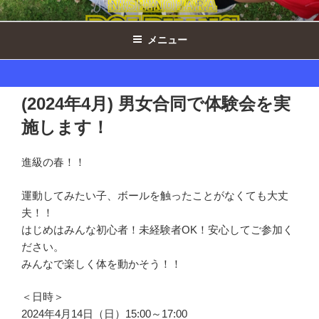
コ
西の原ドルフィンズ女子 ｜ 千葉県印
ン
西市ミニバスケットボール
メニュー
テ
ン
ツ
へ
(2024年4月) 男女合同で体験会を実
ス
施します！
キ
ッ
プ
進級の春！！
運動してみたい子、ボールを触ったことがなくても大丈
夫！！
はじめはみんな初心者！未経験者OK！安心してご参加く
ださい。
みんなで楽しく体を動かそう！！
＜日時＞
2024年4月14日（日）15:00～17:00