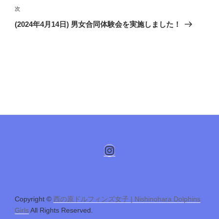
ビ
稿
次
次
ゲ
の
(2024年4月14日) 男女合同体験会を実施しました！
投
ー
稿
シ
ョ
ン
Instagram
Copyright ©
西の原ドルフィンズ女子 | Nishinohara Dolphins
Girls
All Rights Reserved.