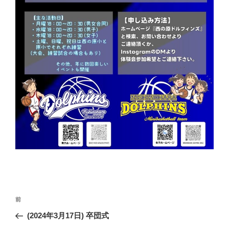
投
前
前
稿
の
(2024年3月17日) 卒団式
ナ
投