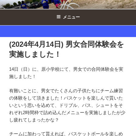
コ
西の原ドルフィンズ女子 ｜ 千葉県印
ン
西市ミニバスケットボール
メニュー
テ
ン
ツ
へ
(2024年4月14日) 男女合同体験会を
ス
実施しました！
キ
ッ
プ
14日（日）に、原小学校にて、男女での合同体験会を実
施しました！
有難いことに、男女でたくさんの子供たちにチーム練習
の体験をして頂きました！バスケットを楽しんで貰いた
いという思いを込めて、ドリブル、パス、シュートをそ
れぞれ2時間枠で詰め込んだメニューを実施しましたが少
し疲れてしまったかな？
チームに加わって貰えれば、バスケットボールを楽しめ