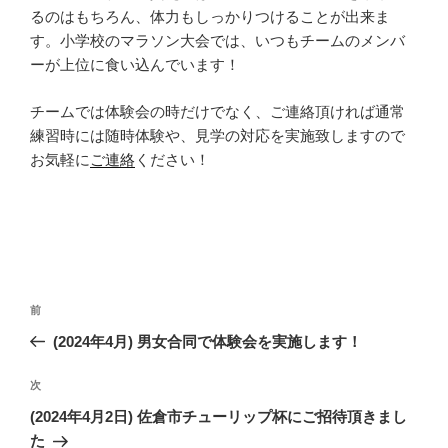
るのはもちろん、体力もしっかりつけることが出来ま
す。小学校のマラソン大会では、いつもチームのメンバ
ーが上位に食い込んでいます！
チームでは体験会の時だけでなく、ご連絡頂ければ通常
練習時には随時体験や、見学の対応を実施致しますので
お気軽に
ご連絡
ください！
投
前
前
稿
の
(2024年4月) 男女合同で体験会を実施します！
ナ
投
ビ
稿
次
次
ゲ
の
(2024年4月2日) 佐倉市チューリップ杯にご招待頂きまし
投
ー
た